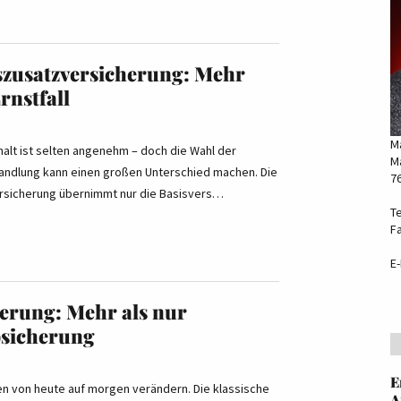
zusatzversicherung: Mehr
rnstfall
M
alt ist selten angenehm – doch die Wahl der
Ma
andlung kann einen großen Unterschied machen. Die
7
rsicherung übernimmt nur die Basisvers…
Te
F
E-
herung: Mehr als nur
bsicherung
E
ben von heute auf morgen verändern. Die klassische
A