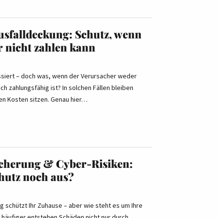
sfalldeckung: Schutz, wenn
r nicht zahlen kann
passiert – doch was, wenn der Verursacher weder
och zahlungsfähig ist? In solchen Fällen bleiben
ren Kosten sitzen. Genau hier…
cherung & Cyber-Risiken:
chutz noch aus?
g schützt Ihr Zuhause – aber wie steht es um Ihre
 häufiger entstehen Schäden nicht nur durch