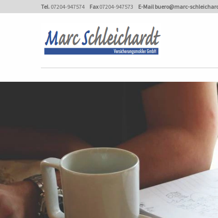
Tel.
07204-947574
Fax
07204-947573
E-Mail
buero@marc-schleichard