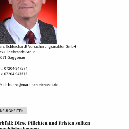
arc Schleichardt Versicherungsmakler GmbH
x-Hildebrandt-Str. 29
6571 Gaggenau
l.: 07204-947574
ax: 07204-947573
Mail:
buero@marc-schleichardt.de
NEUIGKEITEN
rbfall: Diese Pflichten und Fristen sollten
ngehörige kennen