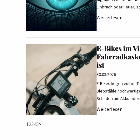
Einbruch oder Feuer, 
Weiterlesen
E-Bikes im V
Fahrradkasko
ist
30.03.2026
E-Bikes liegen voll im T
Diebstähle hochwertige
Schäden am Akku oder 
Weiterlesen
(current)
1
2
3
4
5
>