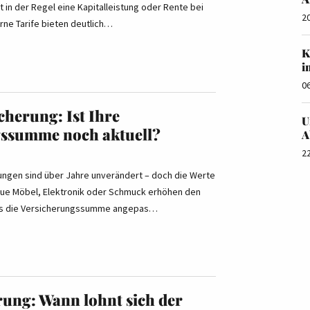
t in der Regel eine Kapitalleistung oder Rente bei
2
erne Tarife bieten deutlich…
K
i
0
cherung: Ist Ihre
U
gssumme noch aktuell?
A
2
ungen sind über Jahre unverändert – doch die Werte
Neue Möbel, Elektronik oder Schmuck erhöhen den
s die Versicherungssumme angepas…
rung: Wann lohnt sich der