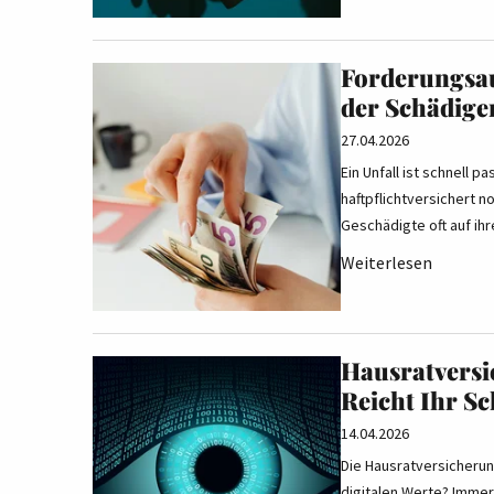
Forderungsau
der Schädige
27.04.2026
Ein Unfall ist schnell 
haftpflichtversichert n
Geschädigte oft auf ih
Weiterlesen
Hausratversi
Reicht Ihr S
14.04.2026
Die Hausratversicherun
digitalen Werte? Immer