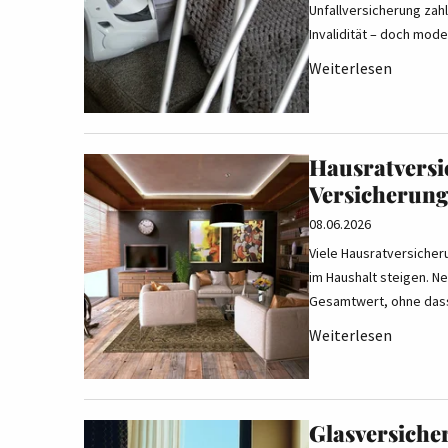
Unfallversicherung zahl
Invalidität – doch mod
Weiterlesen
Hausratversi
Versicherun
08.06.2026
Viele Hausratversicher
im Haushalt steigen. 
Gesamtwert, ohne das
Weiterlesen
Glasversiche