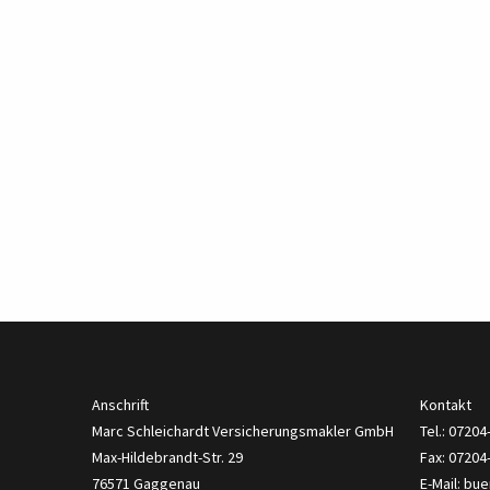
Anschrift
Kontakt
Marc Schleichardt Versicherungsmakler GmbH
Tel.: 0720
Max-Hildebrandt-Str. 29
Fax: 07204
76571 Gaggenau
E-Mail:
bue