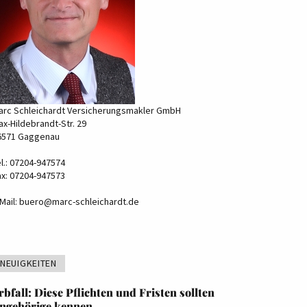
arc Schleichardt Versicherungsmakler GmbH
x-Hildebrandt-Str. 29
6571 Gaggenau
l.: 07204-947574
ax: 07204-947573
Mail:
buero@marc-schleichardt.de
NEUIGKEITEN
rbfall: Diese Pflichten und Fristen sollten
ngehörige kennen