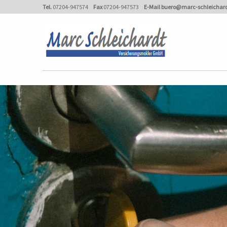
Tel.
07204-947574
Fax
07204-947573
E-Mail
buero@marc-schleichard