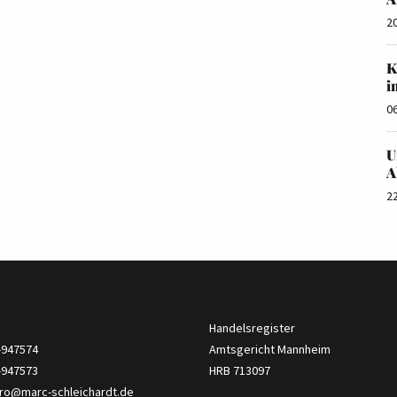
2
K
i
0
U
A
2
Handelsregister
4-947574
Amtsgericht Mannheim
-947573
HRB 713097
ro@marc-schleichardt.de