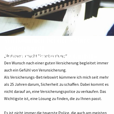
Willkommen bei der »Marc
Schleichardt
Versicherungsmakler GmbH«
„Vertrauen braucht Verantwortung.“
Den Wunsch nach einer guten Versicherung begleitet immer
auch ein Gefühl von Verunsicherung.
Als Versicherungs-Betriebswirt kümmere ich mich seit mehr
als 25 Jahren darum, Sicherheit zu schaffen. Dabei kommt es
nicht darauf an, eine Versicherungspolice zu verkaufen. Das
Wichtigste ist, eine Lösung zu finden, die zu Ihnen passt.
Es ist nicht immer die teuerste Police, die auch am meisten