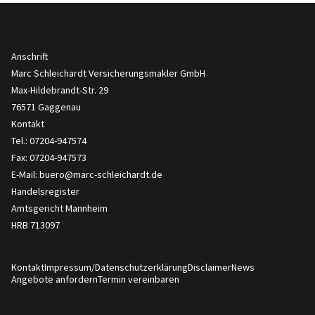
Anschrift
Marc Schleichardt Versicherungsmakler GmbH
Max-Hildebrandt-Str. 29
76571 Gaggenau
Kontakt
Tel.: 07204-947574
Fax: 07204-947573
E-Mail:
buero@marc-schleichardt.de
Handelsregister
Amtsgericht Mannheim
HRB 713097
Kontakt
Impressum/Datenschutzerklärung
Disclaimer
News
Angebote anfordern
Termin vereinbaren